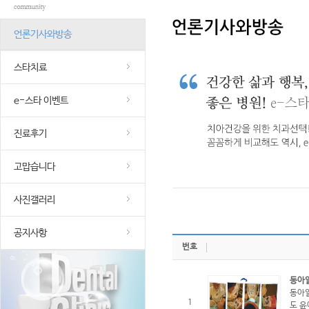
언론기사와방송
스타치료
e-스타 이벤트
진료후기
고맙습니다
사진갤러리
공지사항
번호
동아일
동아일
1
도 윤