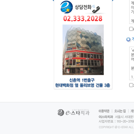
제
이
기
제
①
발
②
공
③
'
제
본
이
어
제
본
①
1
1
2
본
귀
3
메
4
[
5
②
※
[
제
-
제
-
①
(
②
[
홈
제