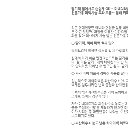
딸기팩 집에서도 손쉽게 OK… 미백치약
전문가용 미백시술 효과 으뜸… 담배 커피
최근 연예인뿐만 아니라 면접을 앞둔 취업
은 어떤 것일까. 과일을 이용한 민간요법
과를 찾아 의사에게 시술 받는 전문가용 
○ 딸기팩, 치아 미백 효과 있어
동의보감에 의하면 상추를 말려 가루를 내
집에서 하기 쉬운 민간요법으로는 딸기를
다. 잘 익은 딸기 1개와 베이킹소다 반 
여 양치하듯 닦아낸 후 헹구면 된다. 딸
○ 자가 미백 치료제 정해진 사용법 잘 
일반적으로 치아미백은 과산화수소(H₂O₂
백제를 침투시키면 변색 물질과 산화반응
미백치약은 과산화수소를 거의 포함하고 있
조제로 쓰이는 경우가 많다.
자가 미백치료제의 과산화수소 농도는 3∼
물을 주입하는 틀)를 제작하지 않으면 미
이가 시리는 등 과민반응이 나타날 수 
보고되기도 했다.
○ 과산화수소 농도 낮춘 치아미백 치료