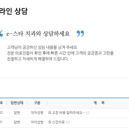
호
답변상태
구분
제 목
82
답변
치아성형
교정 비용 알려주세요~
[1]
81
답변
치아성형
신경치료
[1]